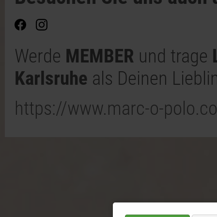
Werde
MEMBER
und trage
Karlsruhe
als Deinen Liebli
https://www.marc-o-polo.